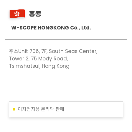
홍콩
W-SCOPE HONGKONG Co., Ltd.
주소
Unit 706, 7F, South Seas Center,
Tower 2, 75 Mody Road,
Tsimshatsui, Hong Kong
이차전지용 분리막 판매