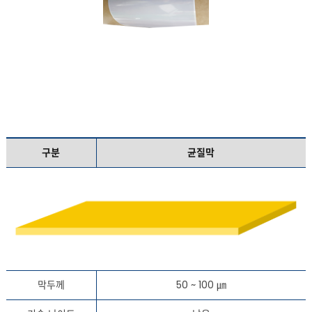
구분
균질막
막두께
50 ~ 100 ㎛