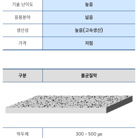
기술 난이도
높음
응용분야
넓음
생산성
높음(고속생산)
가격
저렴
구분
불균질막
막두께
300 ~ 500 ㎛