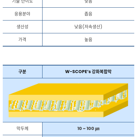
기술 난이도
낮음
응용분야
좁음
생산성
낮음(저속생산)
가격
높음
구분
W-SCOPE’s 강화복합막
막두께
10 ~ 100 ㎛