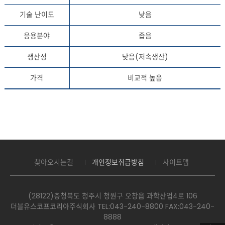
기술 난이도
낮음
응용분야
좁음
생산성
낮음(저속생산)
가격
비교적 높음
찾아오시는길
개인정보취급방침
사이트맵
(28122)충청북도 청주시 청원구 오창읍 과학산업4로 106
더블유스코프코리아주식회사 TEL:043-240-8800 FAX:043-240-
8888