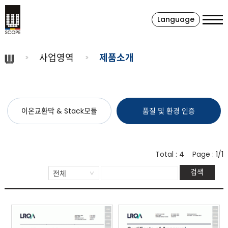
Language
사업영역
제품소개
이온교환막 & Stack모듈
품질 및 환경 인증
Total :
4
Page :
1/1
검색